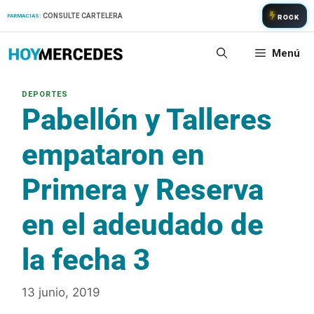
Saltar
CONSULTE CARTELERA
FARMACIAS:
ROCK
al
contenido
Menú
Pabellón y Talleres
empataron en
Primera y Reserva
en el adeudado de
la fecha 3
13 junio, 2019