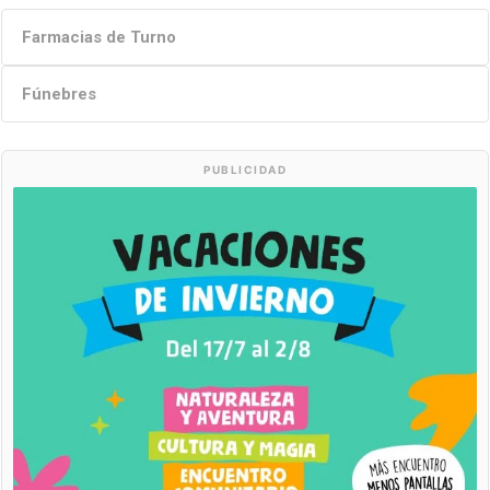
Farmacias de Turno
Fúnebres
PUBLICIDAD