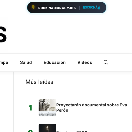
ESCUCHÁ
ROCK NACIONAL 24HS
empo
Salud
Educación
Videos
Más leídas
Proyectarán documental sobre Eva
1
Perón