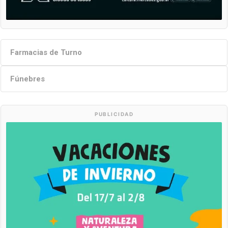
Farmacias de Turno
Fúnebres
PUBLICIDAD