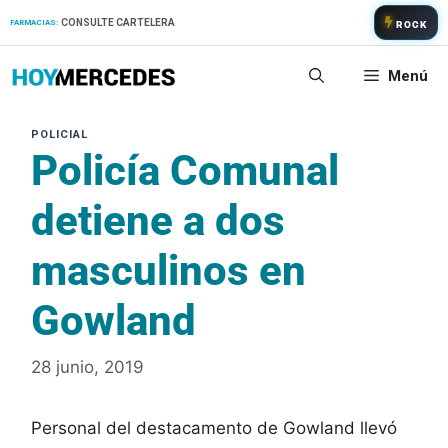
Saltar
CONSULTE CARTELERA
FARMACIAS:
ROCK
al
contenido
Menú
Policía Comunal
detiene a dos
masculinos en
Gowland
28 junio, 2019
Personal del destacamento de Gowland llevó