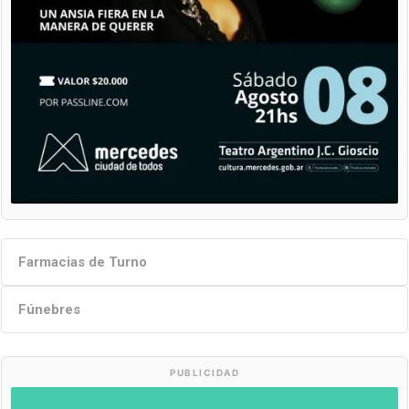
Farmacias de Turno
Fúnebres
PUBLICIDAD