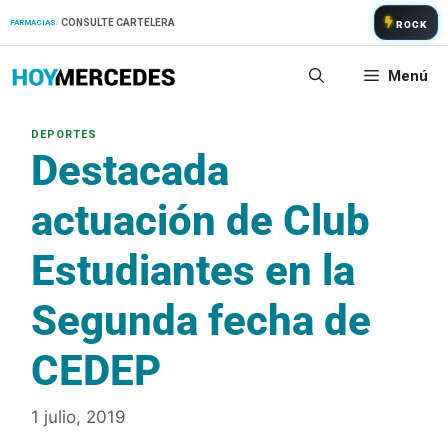
Saltar
CONSULTE CARTELERA
FARMACIAS:
ROCK
al
contenido
Menú
Destacada
actuación de Club
Estudiantes en la
Segunda fecha de
CEDEP
1 julio, 2019