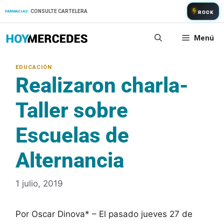
Saltar
CONSULTE CARTELERA
FARMACIAS:
ROCK
al
contenido
Menú
Realizaron charla-
Taller sobre
Escuelas de
Alternancia
1 julio, 2019
Por Oscar Dinova* – El pasado jueves 27 de