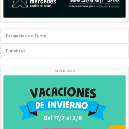
Farmacias de Turno
Fúnebres
PUBLICIDAD