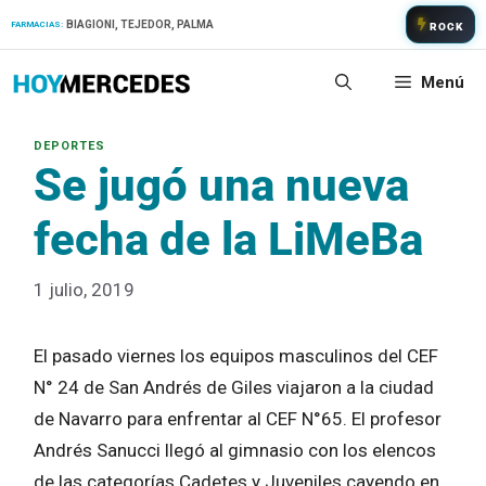
Saltar
BIAGIONI, TEJEDOR, PALMA
FARMACIAS:
ROCK
al
contenido
Menú
Se jugó una nueva
fecha de la LiMeBa
1 julio, 2019
El pasado viernes los equipos masculinos del CEF
N° 24 de San Andrés de Giles viajaron a la ciudad
de Navarro para enfrentar al CEF N°65. El profesor
Andrés Sanucci llegó al gimnasio con los elencos
de las categorías Cadetes y Juveniles cayendo en