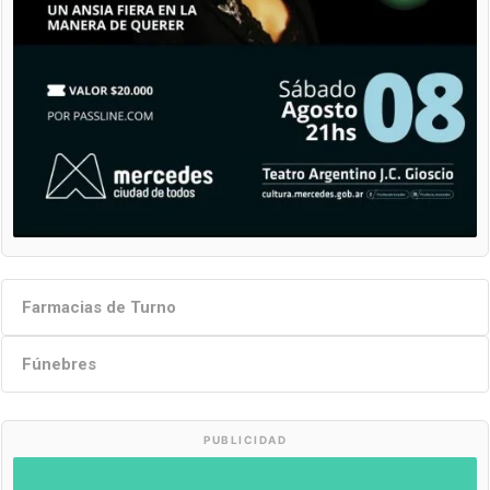
Farmacias de Turno
Fúnebres
PUBLICIDAD