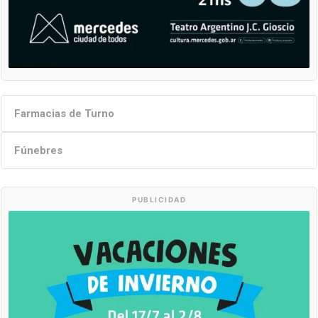
Farmacias de Turno
Fúnebres
PUBLICIDAD