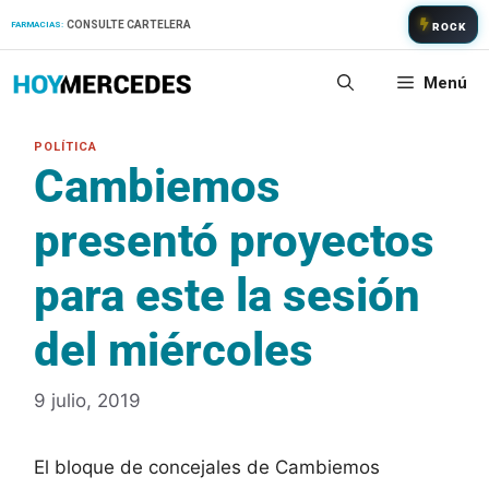
Saltar
CONSULTE CARTELERA
FARMACIAS:
ROCK
al
contenido
Menú
Cambiemos
presentó proyectos
para este la sesión
del miércoles
9 julio, 2019
El bloque de concejales de Cambiemos