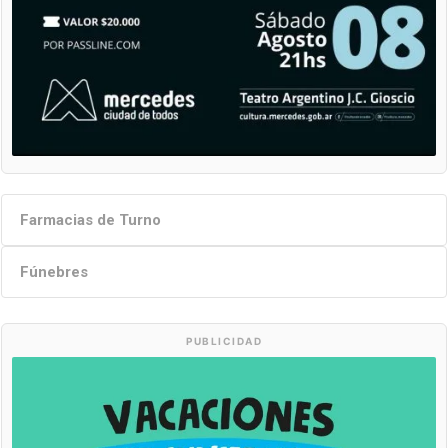
Farmacias de Turno
Fúnebres
PUBLICIDAD