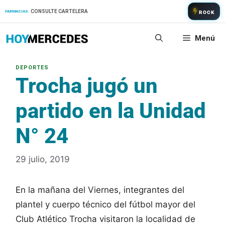
Saltar
CONSULTE CARTELERA
FARMACIAS:
ROCK
al
contenido
Menú
Trocha jugó un
partido en la Unidad
N° 24
29 julio, 2019
En la mañana del Viernes, integrantes del
plantel y cuerpo técnico del fútbol mayor del
Club Atlético Trocha visitaron la localidad de