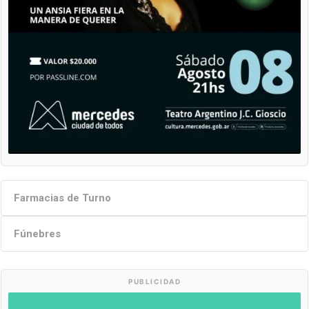
Farmacias de Turno
Fúnebres
PUBLICIDAD