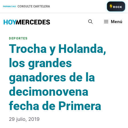
Saltar
CONSULTE CARTELERA
FARMACIAS:
ROCK
al
contenido
Menú
Trocha y Holanda,
los grandes
ganadores de la
decimonovena
fecha de Primera
29 julio, 2019