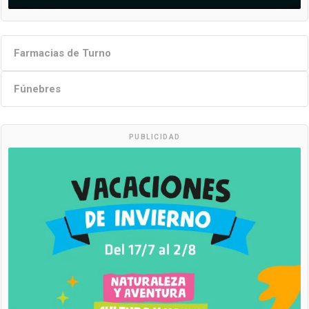
Farmacias de Turno
Fúnebres
PUBLICIDAD