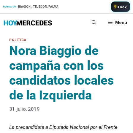
Saltar
BIAGIONI, TEJEDOR, PALMA
FARMACIAS:
ROCK
al
contenido
Menú
Nora Biaggio de
campaña con los
candidatos locales
de la Izquierda
31 julio, 2019
La precandidata a Diputada Nacional por el Frente