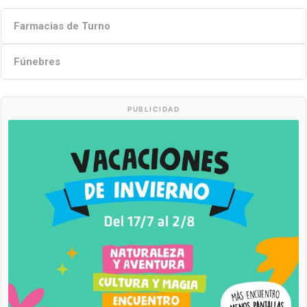
Farmacias de Turno
Fúnebres
PUBLICIDAD