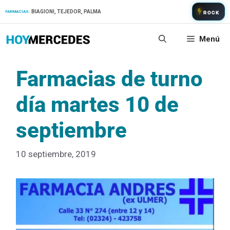
Saltar
BIAGIONI, TEJEDOR, PALMA
FARMACIAS:
ROCK
al
contenido
Menú
Farmacias de turno
día martes 10 de
septiembre
10 septiembre, 2019