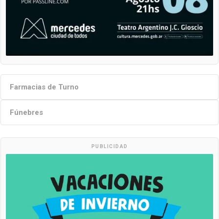
Farmacias de Turno
Fúnebres
PUBLICIDAD