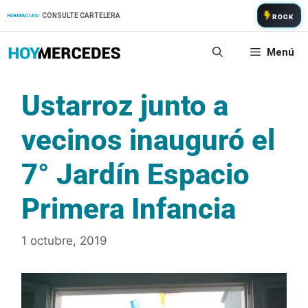
Saltar
CONSULTE CARTELERA
FARMACIAS:
ROCK
al
contenido
Menú
Ustarroz junto a
vecinos inauguró el
7° Jardín Espacio
Primera Infancia
1 octubre, 2019