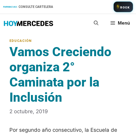
Saltar
CONSULTE CARTELERA
FARMACIAS:
ROCK
al
contenido
Menú
Vamos Creciendo
organiza 2°
Caminata por la
Inclusión
2 octubre, 2019
Por segundo año consecutivo, la Escuela de