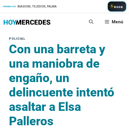
Saltar
BIAGIONI, TEJEDOR, PALMA
FARMACIAS:
ROCK
al
contenido
Menú
Con una barreta y
una maniobra de
engaño, un
delincuente intentó
asaltar a Elsa
Palleros