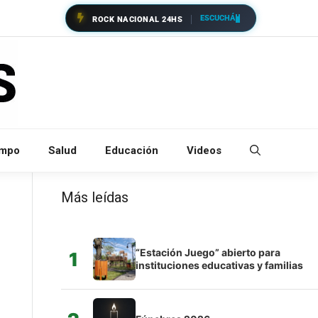
ESCUCHÁ
ROCK NACIONAL 24HS
empo
Salud
Educación
Videos
Más leídas
“Estación Juego” abierto para
1
instituciones educativas y familias