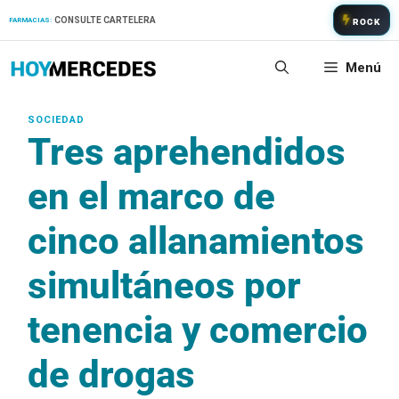
Saltar
CONSULTE CARTELERA
FARMACIAS:
ROCK
al
contenido
Menú
Tres aprehendidos
en el marco de
cinco allanamientos
simultáneos por
tenencia y comercio
de drogas