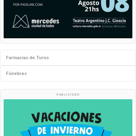
Farmacias de Turno
Fúnebres
PUBLICIDAD