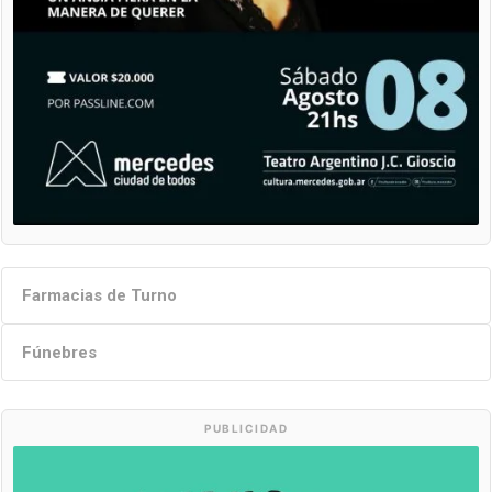
Farmacias de Turno
Fúnebres
PUBLICIDAD