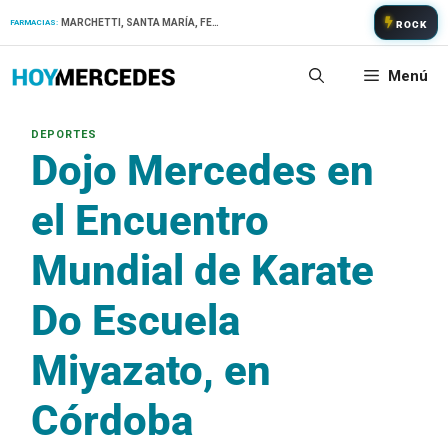
Saltar
MARCHETTI, SANTA MARÍA, FERNANDEZ
FARMACIAS:
ROCK
al
contenido
Menú
Dojo Mercedes en
el Encuentro
Mundial de Karate
Do Escuela
Miyazato, en
Córdoba