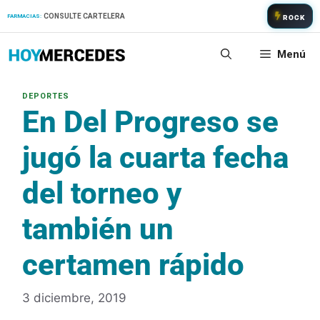
Saltar
CONSULTE CARTELERA
FARMACIAS:
ROCK
al
contenido
Menú
En Del Progreso se
jugó la cuarta fecha
del torneo y
también un
certamen rápido
3 diciembre, 2019