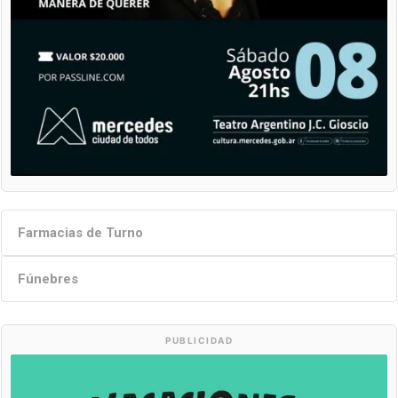
Farmacias de Turno
Fúnebres
PUBLICIDAD