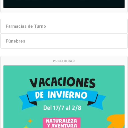
Farmacias de Turno
Fúnebres
PUBLICIDAD