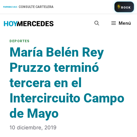
Saltar
CONSULTE CARTELERA
FARMACIAS:
ROCK
al
contenido
Menú
María Belén Rey
Pruzzo terminó
tercera en el
Intercircuito Campo
de Mayo
10 diciembre, 2019