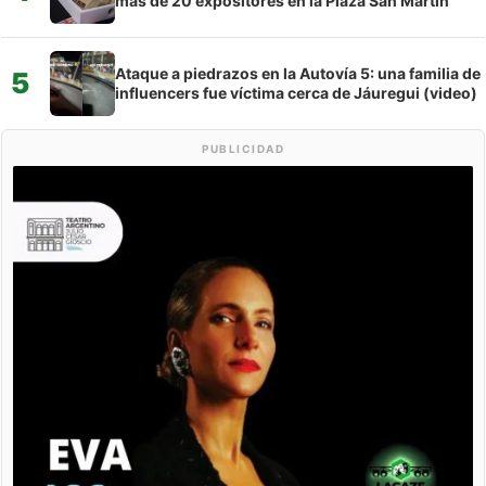
más de 20 expositores en la Plaza San Martín
Ataque a piedrazos en la Autovía 5: una familia de
5
influencers fue víctima cerca de Jáuregui (video)
PUBLICIDAD