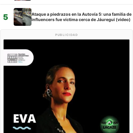
Ataque a piedrazos en la Autovía 5: una familia de
5
influencers fue víctima cerca de Jáuregui (video)
PUBLICIDAD