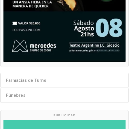
Farmacias de Turno
Fúnebres
PUBLICIDAD