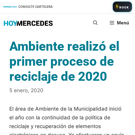
Saltar
CONSULTE CARTELERA
FARMACIAS:
ROCK
al
contenido
Menú
Ambiente realizó el
primer proceso de
reciclaje de 2020
5 enero, 2020
El área de Ambiente de la Municipalidad inició
el año con la continuidad de la política de
reciclaje y recuperación de elementos
electrónicos en desuso. Ya efectuaron un envío