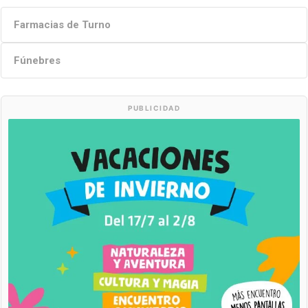
Farmacias de Turno
Fúnebres
PUBLICIDAD