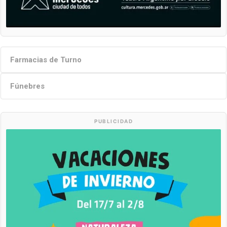
Farmacias de Turno
Fúnebres
PUBLICIDAD