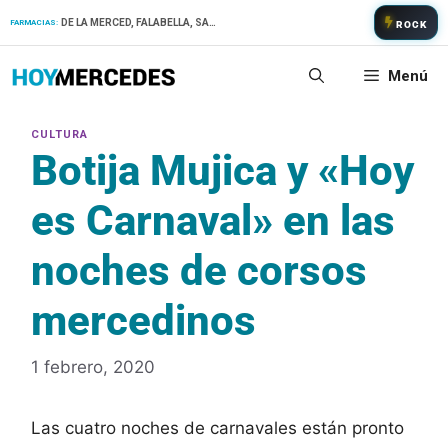
Saltar
DE LA MERCED, FALABELLA, SAN PATRICIO
FARMACIAS:
ROCK
al
contenido
Menú
Botija Mujica y «Hoy
es Carnaval» en las
noches de corsos
mercedinos
1 febrero, 2020
Las cuatro noches de carnavales están pronto