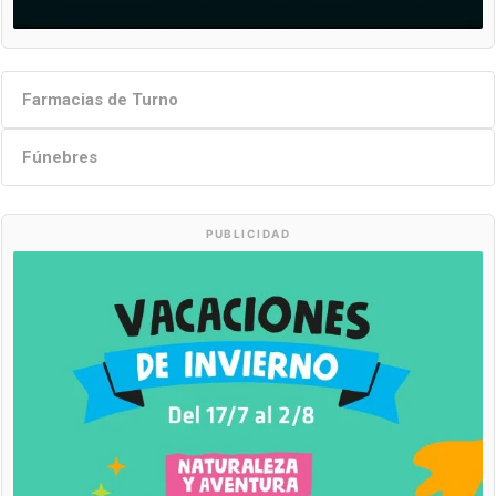
Farmacias de Turno
Fúnebres
PUBLICIDAD