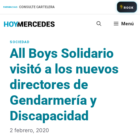
Saltar
CONSULTE CARTELERA
FARMACIAS:
ROCK
al
contenido
Menú
All Boys Solidario
visitó a los nuevos
directores de
Gendarmería y
Discapacidad
2 febrero, 2020