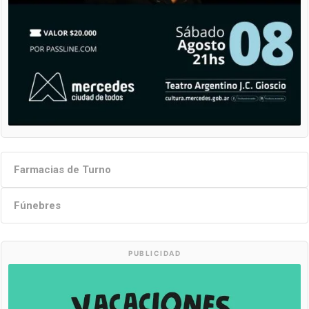
Farmacias de Turno
Fúnebres
PUBLICIDAD