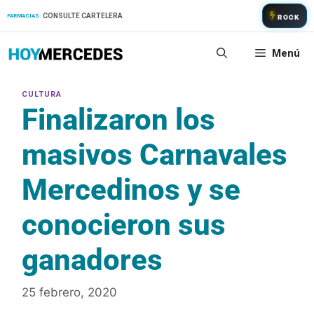
Saltar
CONSULTE CARTELERA
FARMACIAS:
ROCK
al
contenido
Menú
Finalizaron los
masivos Carnavales
Mercedinos y se
conocieron sus
ganadores
25 febrero, 2020