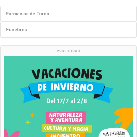
Farmacias de Turno
Fúnebres
PUBLICIDAD