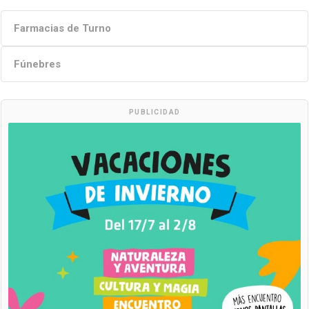
Farmacias de Turno
Fúnebres
PUBLICIDAD