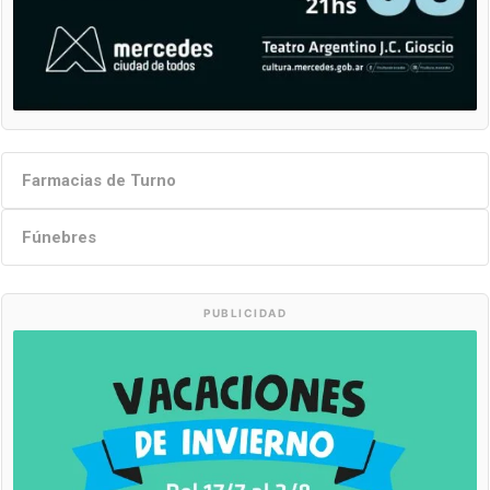
Farmacias de Turno
Fúnebres
PUBLICIDAD