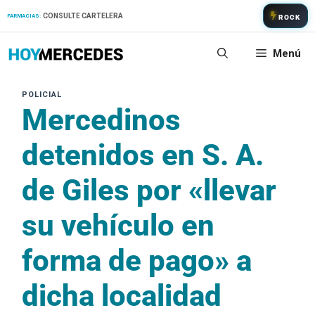
Saltar
CONSULTE CARTELERA
FARMACIAS:
ROCK
al
contenido
Menú
Mercedinos
detenidos en S. A.
de Giles por «llevar
su vehículo en
forma de pago» a
dicha localidad