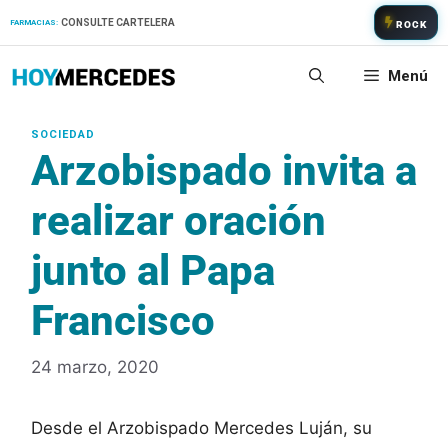
Saltar
CONSULTE CARTELERA
FARMACIAS:
ROCK
al
contenido
Menú
Arzobispado invita a
realizar oración
junto al Papa
Francisco
24 marzo, 2020
Desde el Arzobispado Mercedes Luján, su