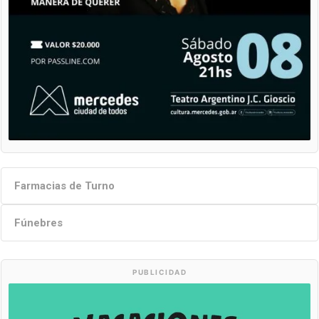
Farmacias de Turno
Fúnebres
PUBLICIDAD