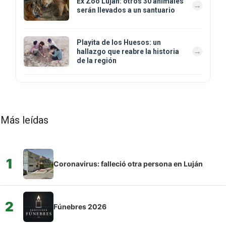
Ex Zoo Luján: otros 30 animales
serán llevados a un santuario
Playita de los Huesos: un
hallazgo que reabre la historia
de la región
Más leídas
1
Coronavirus: falleció otra persona en Luján
2
Fúnebres 2026