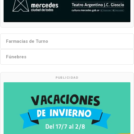
Farmacias de Turno
Fúnebres
PUBLICIDAD