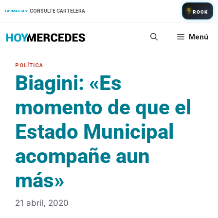
Saltar
CONSULTE CARTELERA
FARMACIAS:
ROCK
al
contenido
Menú
Biagini: «Es
momento de que el
Estado Municipal
acompañe aun
más»
21 abril, 2020