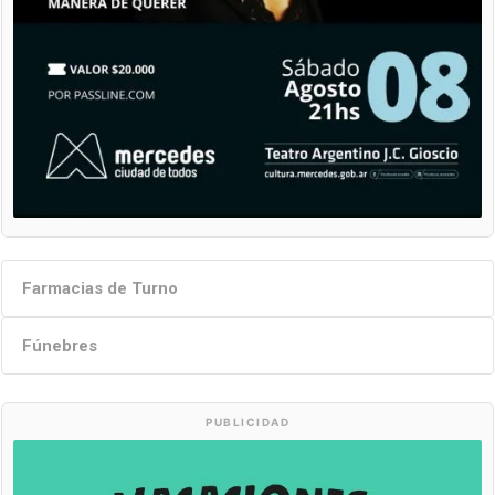
Farmacias de Turno
Fúnebres
PUBLICIDAD