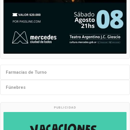
Farmacias de Turno
Fúnebres
PUBLICIDAD