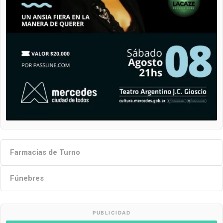
Farmacias de Turno
Fúnebres
PUBLICIDAD