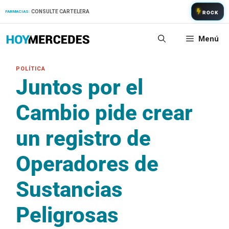
Saltar
CONSULTE CARTELERA
FARMACIAS:
ROCK
al
contenido
Menú
Juntos por el
Cambio pide crear
un registro de
Operadores de
Sustancias
Peligrosas