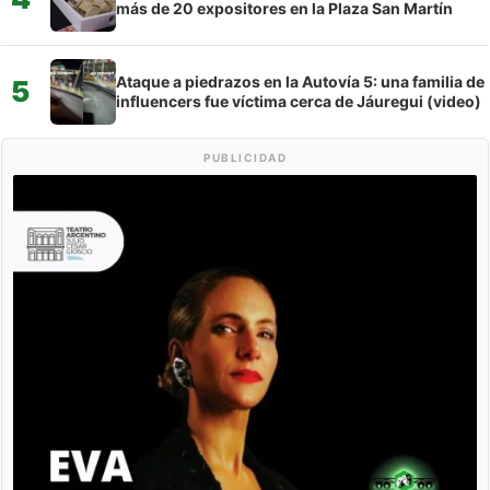
más de 20 expositores en la Plaza San Martín
Ataque a piedrazos en la Autovía 5: una familia de
5
influencers fue víctima cerca de Jáuregui (video)
PUBLICIDAD