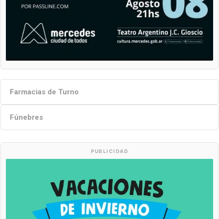
Farmacias de Turno
Fúnebres
PUBLICIDAD