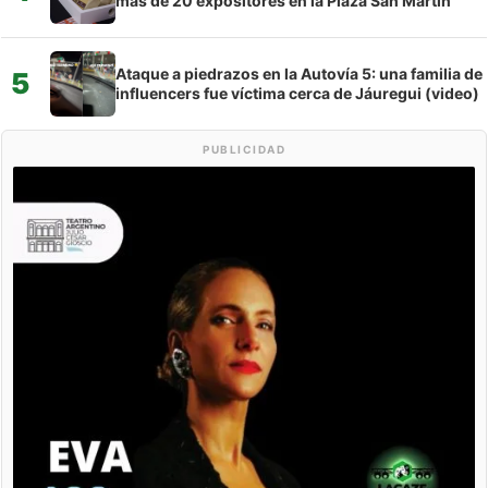
más de 20 expositores en la Plaza San Martín
Ataque a piedrazos en la Autovía 5: una familia de
5
influencers fue víctima cerca de Jáuregui (video)
PUBLICIDAD