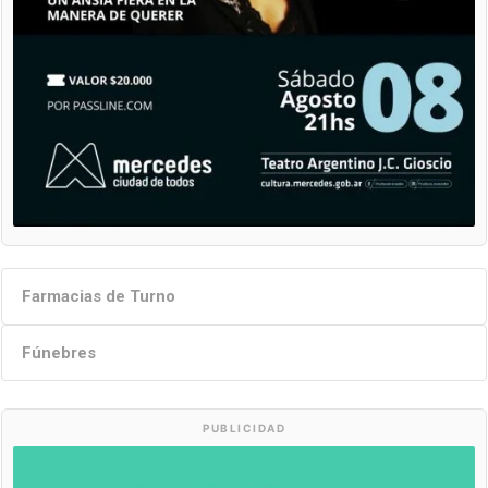
Farmacias de Turno
Fúnebres
PUBLICIDAD