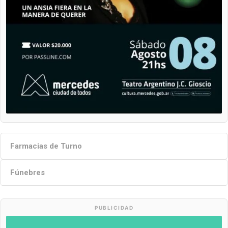
Farmacias de Turno
Fúnebres
PUBLICIDAD