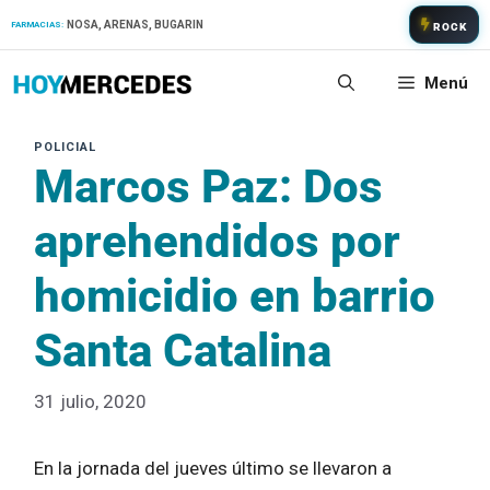
Saltar
NOSA, ARENAS, BUGARIN
FARMACIAS:
ROCK
al
contenido
Menú
Marcos Paz: Dos
aprehendidos por
homicidio en barrio
Santa Catalina
31 julio, 2020
En la jornada del jueves último se llevaron a