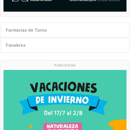
Farmacias de Turno
Fúnebres
PUBLICIDAD