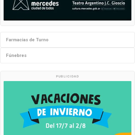
Farmacias de Turno
Fúnebres
PUBLICIDAD