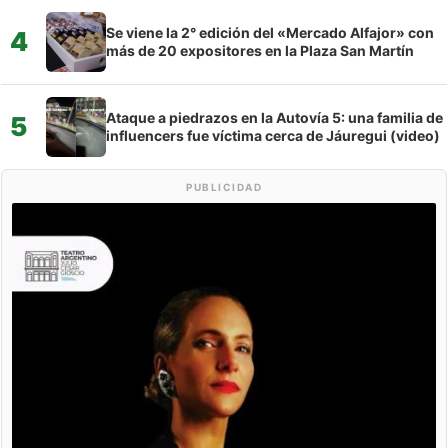
Se viene la 2° edición del «Mercado Alfajor» con
4
más de 20 expositores en la Plaza San Martín
Ataque a piedrazos en la Autovía 5: una familia de
5
influencers fue víctima cerca de Jáuregui (video)
PUBLICIDAD