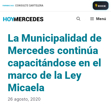
Saltar
CONSULTE CARTELERA
FARMACIAS:
ROCK
al
contenido
Menú
La Municipalidad de
Mercedes continúa
capacitándose en el
marco de la Ley
Micaela
26 agosto, 2020