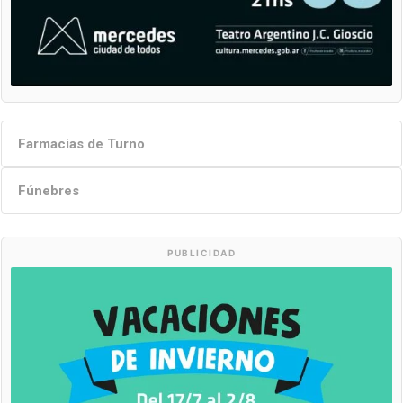
Farmacias de Turno
Fúnebres
PUBLICIDAD