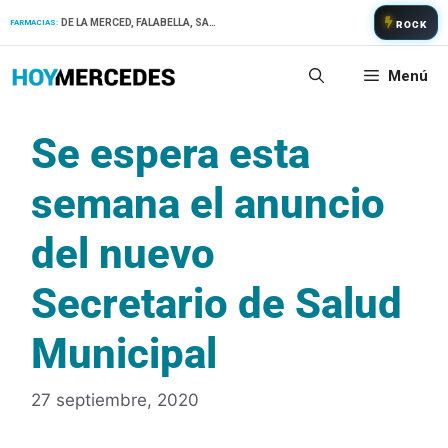
Saltar
DE LA MERCED, FALABELLA, SAN PATRICIO
FARMACIAS:
ROCK
al
contenido
Menú
Se espera esta
semana el anuncio
del nuevo
Secretario de Salud
Municipal
27 septiembre, 2020