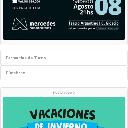
Farmacias de Turno
Fúnebres
PUBLICIDAD