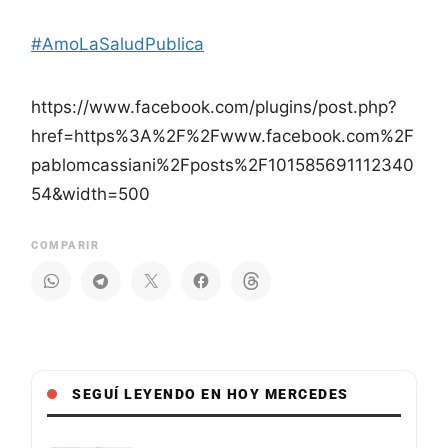
#AmoLaSaludPublica
https://www.facebook.com/plugins/post.php?
href=https%3A%2F%2Fwww.facebook.com%2F
pablomcassiani%2Fposts%2F101585691112340
54&width=500
COMPARIR
SEGUÍ LEYENDO EN HOY MERCEDES