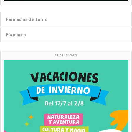
Farmacias de Turno
Fúnebres
PUBLICIDAD