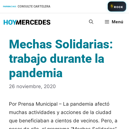
Saltar
CONSULTE CARTELERA
FARMACIAS:
ROCK
al
contenido
Menú
Mechas Solidarias:
trabajo durante la
pandemia
26 noviembre, 2020
Por Prensa Municipal – La pandemia afectó
muchas actividades y acciones de la ciudad
que beneficiaban a cientos de vecinos. Pero, a
pesar de ello, el programa “Mechas Solidarias”