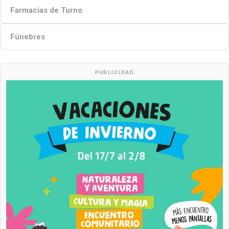
Farmacias de Turno
Fúnebres
PUBLICIDAD