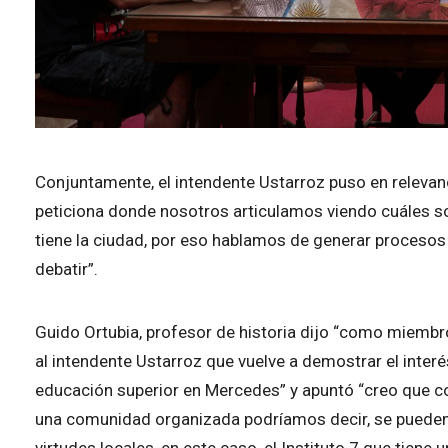
Conjuntamente, el intendente Ustarroz puso en relevanci
peticiona donde nosotros articulamos viendo cuáles s
tiene la ciudad, por eso hablamos de generar procesos
debatir”.
Guido Ortubia, profesor de historia dijo “como miembro
al intendente Ustarroz que vuelve a demostrar el interés
educación superior en Mercedes” y apuntó “creo que con 
una comunidad organizada podríamos decir, se pueden 
virtudes locales, en este caso, el Instituto 7 que tien