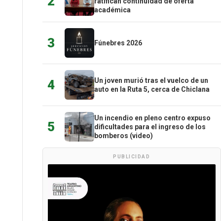
2
ratifican continuidad de oferta
académica
3
Fúnebres 2026
Un joven murió tras el vuelco de un
4
auto en la Ruta 5, cerca de Chiclana
Un incendio en pleno centro expuso
5
dificultades para el ingreso de los
bomberos (video)
PUBLICIDAD